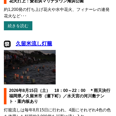
花火打上：愛宕浜マリナタウン海浜公園
約1,200発の打ち上げ花火や水中花火、フィナーレの連発
花火など･･･
続きを読む
久留米流し灯籠
2026年8月15日（土） 18：00～22：00 ＊雨天決行
福岡県／久留米市（瀬下町）／水天宮の河川敷テン
ト・案内板あり
灯籠流しは毎年8月15日に行われ、4面にそれぞれ4色の色