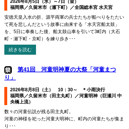
2026年8月5日（水）～7日（金）
福岡県／久留米市（瀬下町）／全国総本宮 水天宮
安徳天皇入水の折、源平両軍の兵士たちが船べりをたたい
て死を悲しんだという故事に由来する「水天宮船太鼓」
を、5日に奉奏した後、船太鼓山車を引いて3町内（大石
町・瀬下町・京町）を練り歩き･･･
続きを読む
第41回 河童明神夏の大祭「河童まつ
り」
2026年8月8日（土） 10：30～ ＊小雨決行
福岡県／久留米市（田主丸町）／河童明神（巨瀬川 中
央橋上流）
数々の河童伝説が残る田主丸町。
河童の神様を祀った河童大明神に、町内の河童たちが集ま
り･･･