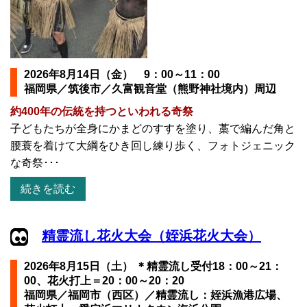
2026年8月14日（金） 9：00～11：00
福岡県／筑後市／久富観音堂（熊野神社境内）周辺
約400年の伝統を持つといわれる奇祭
子どもたちが全身にかまどのすすを塗り、藁で編んだ角と
腰蓑を着けて大綱をひき回し練り歩く、フォトジェニック
な奇祭･･･
続きを読む
精霊流し花火大会（姪浜花火大会）
2026年8月15日（土） ＊精霊流し受付18：00～21：
00、花火打上＝20：00～20：20
福岡県／福岡市（西区）／精霊流し：姪浜漁港広場、