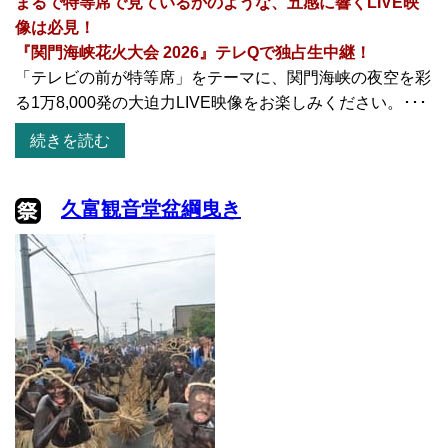
まるで特等席で見ているかのような、五感に響くLIVE映
像は必見！
『関門海峡花火大会 2026』テレQで独占生中継！
「テレビの前が特等席」をテーマに、関門海峡の夜空を彩
る1万8,000発の大迫力LIVE映像をお楽しみください。･･･
続きを読む
久富観音堂盆綱曳き