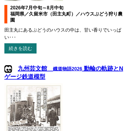
2026年7月中旬～8月中旬
福岡県／久留米市（田主丸町）／ハウスぶどう狩り農
園
田主丸にあるぶどうのハウスの中は、甘い香りでいっぱ
い･･･
続きを読む
九州芸文館
動輪の軌跡とN
鐡道物語2026
ゲージ鉄道模型