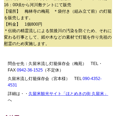
16：00頃から河川敷テントにて販売
【場所】 梅林寺の梅苑 ＊袋付き（組み立て前）の灯籠
を販売します。
【料金】 1個800円
＊伝統の精霊流しによる筑後川の汚染を防ぐため、それに
変わる行事として、紙や木などの素材で灯籠を作り先祖の
慰霊のため実施します。
問合せ先：久留米流し灯籠保存会（梅苑） TEL・
FAX
0942-36-1525
（不定休）
久留米流し灯籠保存会（宮本様） TEL
090-4352-
4531
詳細は・・
久留米観光サイト「ほとめきの街 久留米」
へ