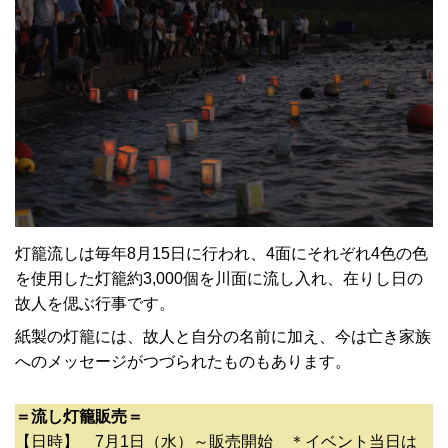
灯籠流しは毎年8月15日に行われ、4面にそれぞれ4色の色
を使用した灯籠約3,000個を川面に流し入れ、在りし日の
故人を偲ぶ行事です。
紙製の灯籠には、故人と自分の名前に加え、今は亡き家族
へのメッセージがつづられたものもあります。
＝流し灯籠販売＝
【日時】 7月1日（水）～販売開始 ＊イベント当日は