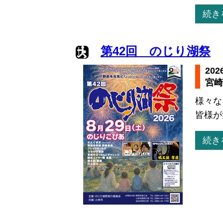
続き
第42回 のじり湖祭
20
宮崎
様々な
皆様が
続き