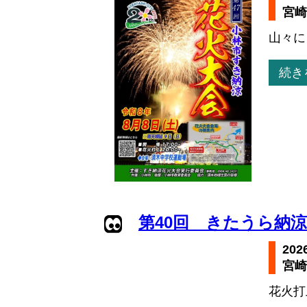
宮崎
山々に
続き
第40回 きたうら納
20
宮崎
花火打