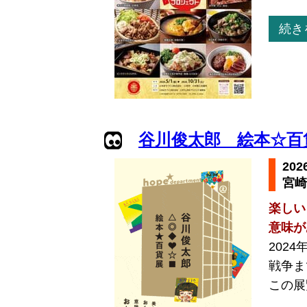
続き
谷川俊太郎 絵本☆百
20
宮崎
楽しい
意味が
202
戦争ま
この展