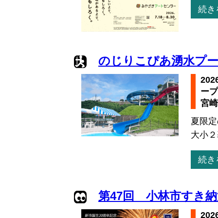
続き
のじりこぴあ湧水プ
20
ープ
宮崎
夏限定
大小２
続き
第47回 小林市すき
20