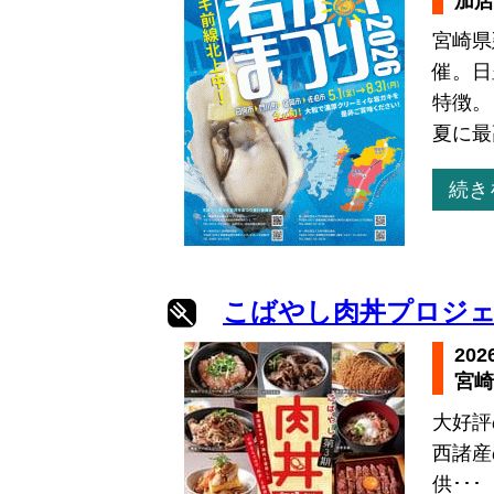
加店
宮崎県
催。日
特徴。
夏に最
続き
こばやし肉丼プロジェ
20
宮崎
大好評
西諸産
供･･･