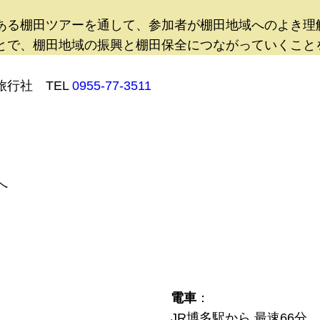
ある棚田ツアーを通して、参加者が棚田地域へのよき理
とで、棚田地域の振興と棚田保全につながっていくこと
行社 TEL
0955-77-3511
へ
電車
：
JR博多駅から 最速66分