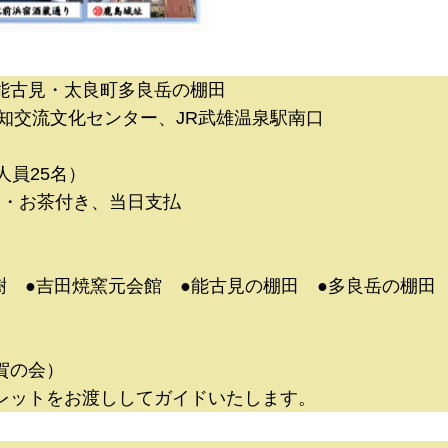
能古見・太良町多良岳の棚田
知交流文化センター、JR武雄温泉駅南口
人員25名）
弁当・お茶付き、当日支払
樹 ●吉田焼窯元会館 ●能古見の棚田 ●多良岳の棚田 
賀の会）
レットをお渡ししてガイドいたします。