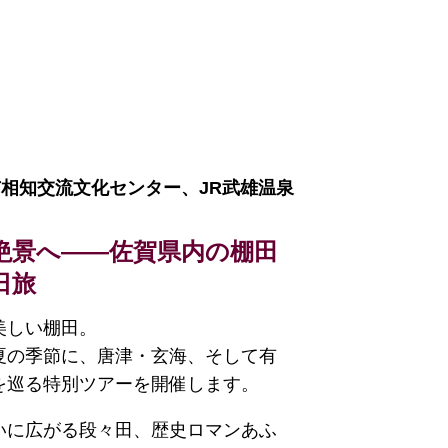
相知交流文化センター、JR武雄温泉
絶景へ――佐賀県内の棚田
日旅
美しい棚田。
夏の季節に、唐津・玄海、そして有
を巡る特別ツアーを開催します。
いに広がる段々田、歴史ロマンあふ