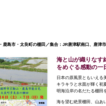
・鹿島市・太良町の棚田／集合：JR唐津駅南口、唐津市
海と山が織りなす
をめぐる感動の一
日本の原風景ともいえる
キラキラと水面が輝く初
明海沿岸の名だたる棚田
海を望む絶景棚田、山あ