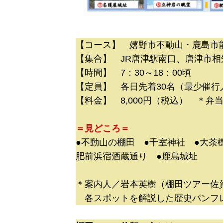
【コース】 嬉野市不動山・鹿島市
【集合】 JR唐津駅南口、唐津市相
【時間】 7：30～18：00頃
【定員】 各日先着30名（最少催行
【料金】 8,000円（税込） ＊
＝見どころ＝
●不動山の棚田 ●千室神社 ●大茶
肥前浜宿酒蔵通り ●鹿島城址
＊案内人／岩本英樹（棚田ツアー佐
各スポットを解説した歴史パンフ