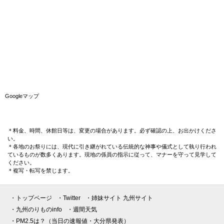
Googleマップ
＊料金、時間、休館日等は、変更の場合があります。必ず確認の上、お出かけくださ
い。
＊各地のお祭りには、現代に引き継がれている伝統的な神事や儀式として執り行われ
ているものが数多くあります。現地の係員の指示に従って、マナーを守って見学して
ください。
＊複写・転写を禁じます。
・トップページ
・Twitter
・姉妹サイト 九州サイト
・九州のりものinfo
・週間天気
・PM2.5は？（当日の速報値・大分県発表）