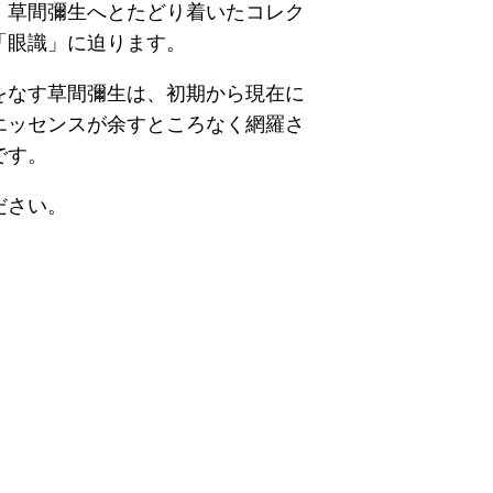
、草間彌生へとたどり着いたコレク
「眼識」に迫ります。
をなす草間彌生は、初期から現在に
エッセンスが余すところなく網羅さ
です。
ださい。