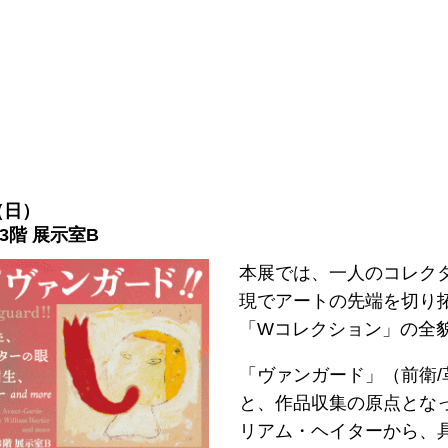
（日）
3階 展示室B
本展では、一人のコレク
現でアートの先端を切り
「Wコレクション」の全
「ヴァンガード」（前衛/
と、作品収集の原点とな
リアム・ヘイターから、