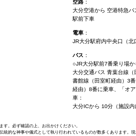
空路
：
大分空港から 空港特急バ
駅前下車
電車
：
JR大分駅府内中央口（北口
バス
：
○JR大分駅前7番乗り場か
大分交通バス 青葉台線（
書館線（田室町経由）3
経由）8番に乗車、「オ
車：
大分ICから 10分（施設
ます。必ず確認の上、お出かけください。
伝統的な神事や儀式として執り行われているものが数多くあります。現