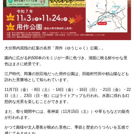
大分県内屈指の紅葉の名所「用作（ゆうじゃく）公園」。
園内に広がる約500本のモミジが一斉に色づき、湖面に映る鮮やかな景
色はまさに絶景です。
江戸時代、岡藩の別荘地だった用作公園は、田能村竹田や頼山陽なども
訪れた景勝地として知られています。
11月7日（金）・8日（土）・14日（金）・16日（日）・21日（金）・22
日（土）、23日（日・祝）にはライトアップも行われ、水面に揺れる幻
想的な光景を楽しむことができます。
また、祭り期間中には、夜神楽（11月15日（土））や草もちなどの販売
が行われます。
かつて殿様や文人墨客が眺めた景色に、季節と歴史のうつろいを五感で
感じてみませんか。