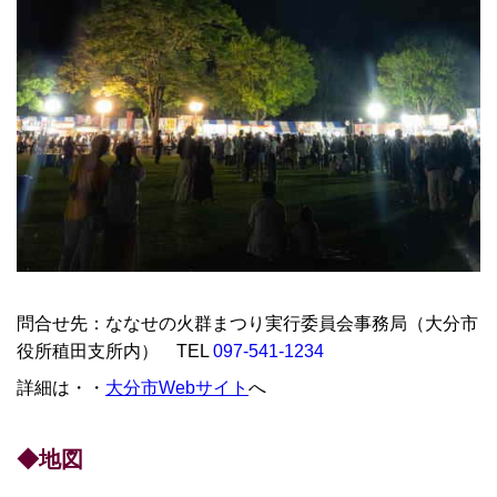
問合せ先：ななせの火群まつり実行委員会事務局（大分市
役所稙田支所内） TEL
097-541-1234
詳細は・・
大分市Webサイト
へ
◆地図