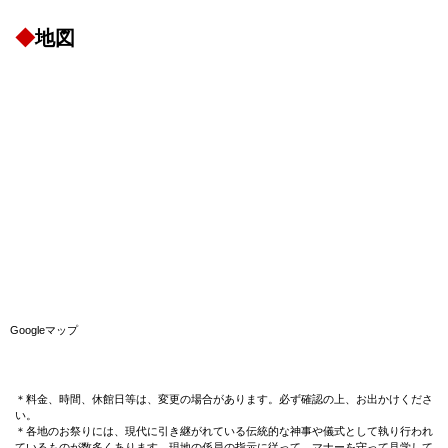
◆
地図
Googleマップ
＊料金、時間、休館日等は、変更の場合があります。必ず確認の上、お出かけくださ
い。
＊各地のお祭りには、現代に引き継がれている伝統的な神事や儀式として執り行われ
ているものが数多くあります。現地の係員の指示に従って、マナーを守って見学して