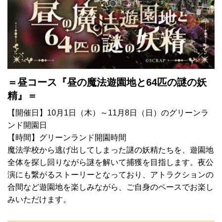
＝昼コース『昼の魔法遊園地と64匹の謎の妖
精』＝
【開催日】10月1日（木）～11月8日（日）のグリーンラ
ンド開園日
【時間】グリーンランド開園時間
魔法学校から逃げ出してしまった謎の妖精たちを、遊園地
全体を探し回りながら謎を解いて捕獲を目指します。夜公
演にも繋がるストーリーとなっており、アトラクションの
合間など遊園地を楽しみながら、ご自身のペースでお楽し
みいただけます。