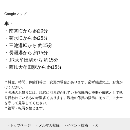
Googleマップ
車
：
・南関ICから 約20分
・菊水ICから 約25分
・三池港ICから 約15分
・長洲港から 約15分
・JR大牟田駅から 約15分
・西鉄大牟田駅から 約15分
＊料金、時間、休館日等は、変更の場合があります。必ず確認の上、お出か
けください。
＊各地のお祭りには、現代に引き継がれている伝統的な神事や儀式として執
り行われているものが数多くあります。現地の係員の指示に従って、マナー
を守って見学してください。
＊複写・転写を禁じます。
・トップページ
・メルマガ登録
・イベント投稿
・X