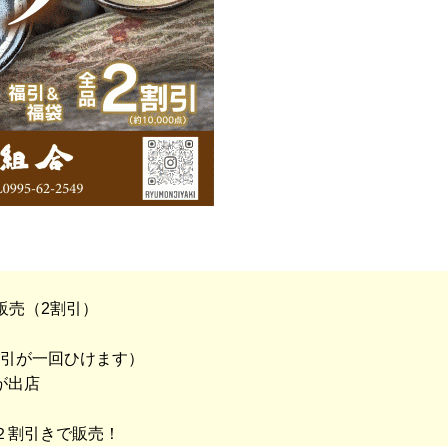
販売（2割引）
福引が一回ひけます）
が出店
２割引きで販売！