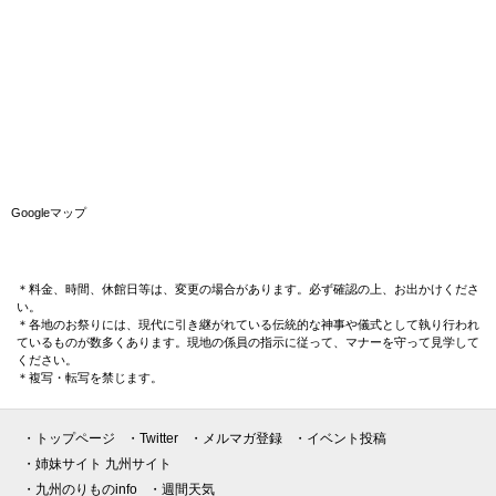
Googleマップ
＊料金、時間、休館日等は、変更の場合があります。必ず確認の上、お出かけくださ
い。
＊各地のお祭りには、現代に引き継がれている伝統的な神事や儀式として執り行われ
ているものが数多くあります。現地の係員の指示に従って、マナーを守って見学して
ください。
＊複写・転写を禁じます。
・トップページ
・Twitter
・メルマガ登録
・イベント投稿
・姉妹サイト 九州サイト
・九州のりものinfo
・週間天気