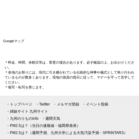
Googleマップ
＊料金、時間、休館日等は、変更の場合があります。必ず確認の上、お出かけくださ
い。
＊各地のお祭りには、現代に引き継がれている伝統的な神事や儀式として執り行われ
ているものが数多くあります。現地の係員の指示に従って、マナーを守って見学して
ください。
＊複写・転写を禁じます。
・トップページ
・Twitter
・メルマガ登録
・イベント投稿
・姉妹サイト 九州サイト
・九州のりものinfo
・週間天気
・PM2.5は？（当日の速報値・福岡県発表）
・PM2.5は？（週間予測、九州大学による大気汚染予測・SPRINTARS）