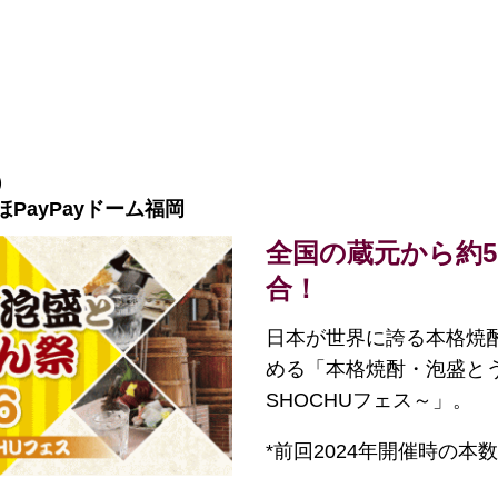
）
PayPayドーム福岡
全国の蔵元から約5
合！
日本が世界に誇る本格焼
める「本格焼酎・泡盛とう
SHOCHUフェス～」。
*前回2024年開催時の本数