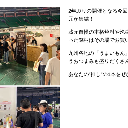
2年ぶりの開催となる今
元が集結！
蔵元自慢の本格焼酎や泡
った銘柄はその場でお買
九州各地の「うまいもん
うおつまみも盛りだくさ
あなたの”推し”の1本を