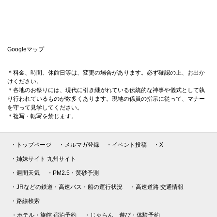
Googleマップ
＊料金、時間、休館日等は、変更の場合があります。必ず確認の上、お出か
けください。
＊各地のお祭りには、現代に引き継がれている伝統的な神事や儀式として執
り行われているものが数多くあります。現地の係員の指示に従って、マナー
を守って見学してください。
＊複写・転写を禁じます。
・トップページ
・メルマガ登録
・イベント投稿
・X
・姉妹サイト 九州サイト
・週間天気
・PM2.5・黄砂予測
・JRなどの鉄道・高速バス・船の運行状況
・高速道路 交通情報
・路線検索
・ホテル・旅館 宿泊予約
・じゃらん 遊び・体験予約