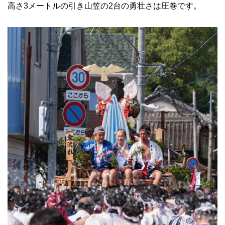
高さ3メートルの引き山笠の2台の勇壮さは圧巻です。