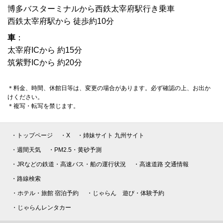
博多バスターミナルから西鉄太宰府駅行き乗車
西鉄太宰府駅から 徒歩約10分
車
：
太宰府ICから 約15分
筑紫野ICから 約20分
＊料金、時間、休館日等は、変更の場合があります。必ず確認の上、お出か
けください。
＊複写・転写を禁じます。
・トップページ
・X
・姉妹サイト 九州サイト
・週間天気
・PM2.5・黄砂予測
・JRなどの鉄道・高速バス・船の運行状況
・高速道路 交通情報
・路線検索
・ホテル・旅館 宿泊予約
・じゃらん 遊び・体験予約
・じゃらんレンタカー