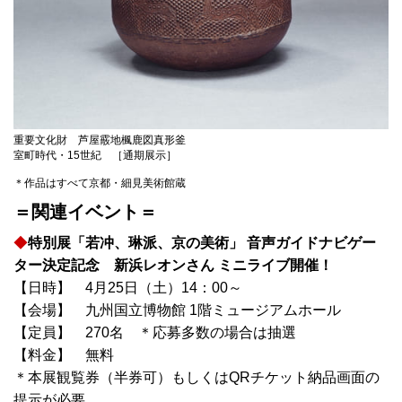
重要文化財 芦屋霰地楓鹿図真形釜
室町時代・15世紀 ［通期展示］
＊作品はすべて京都・細見美術館蔵
＝関連イベント＝
◆
特別展「若冲、琳派、京の美術」 音声ガイドナビゲー
ター決定記念 新浜レオンさん ミニライブ開催！
【日時】 4月25日（土）14：00～
【会場】 九州国立博物館 1階ミュージアムホール
【定員】 270名 ＊応募多数の場合は抽選
【料金】 無料
＊本展観覧券（半券可）もしくはQRチケット納品画面の
提示が必要