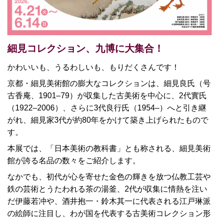
細見コレクション、九博に大集合！
かわいいも、うるわしいも、もりだくさんです！
京都・細見美術館の膨大なコレクションは、細見良氏（号
古香庵、1901–79）が収集した古美術を中心に、2代實氏
（1922–2006）、さらに3代良行氏（1954–）へと引き継
がれ、細見家3代が約80年をかけて築き上げられたもので
す。
本展では、「日本美術の教科書」とも称される、細見美術
館が誇る名品の数々をご紹介します。
なかでも、初代が心を寄せた金色の輝きを放つ仏教工芸や
鉄の芸術とうたわれる茶の湯釜、2代が収集に情熱を注い
だ伊藤若冲や、酒井抱一・鈴木其一に代表される江戸琳派
の絵師に注目し、わが国を代表する古美術コレクション形