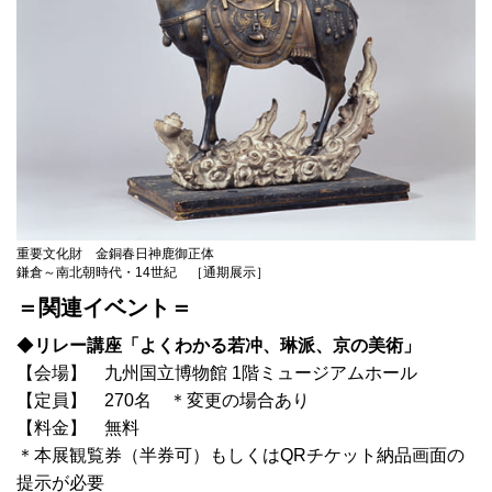
重要文化財 金銅春日神鹿御正体
鎌倉～南北朝時代・14世紀 ［通期展示］
＝関連イベント＝
◆
リレー講座「よくわかる若冲、琳派、京の美術」
【会場】 九州国立博物館 1階ミュージアムホール
【定員】 270名 ＊変更の場合あり
【料金】 無料
＊本展観覧券（半券可）もしくはQRチケット納品画面の
提示が必要