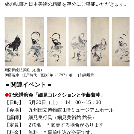
成の軌跡と日本美術の精髄を存分にご堪能いただきます。
鶏図押絵貼屏風（右隻）
伊藤若冲 江戸時代・寛政9年（1797）頃 ［前期展示］
＝関連イベント＝
◆
記念講演会「細見コレクションと伊藤若冲」
【日時】 5月30日（土） 14：00～15：30
【会場】 九州国立博物館 1階ミュージアムホール
【講師】 細見良行氏（細見美術館 館長）
【定員】 270名 ＊変更する場合があります。
【料金】 無料 ＊事前申込が必要です。